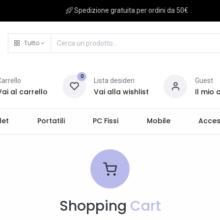
Spedizione gratuita per ordini da 50€
Tutto
0
Carrello
Lista desideri
Guest
Vai al carrello
Vai alla wishlist
Il mio
let
Portatili
PC Fissi
Mobile
Acces
Shopping
Cart