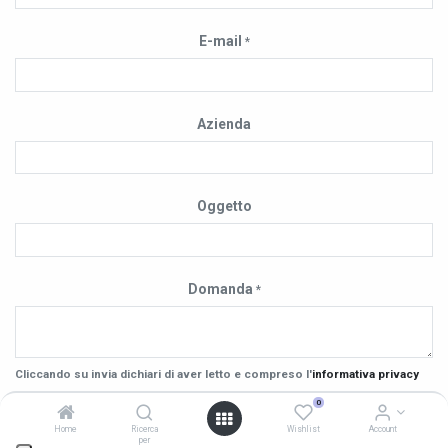
E-mail
*
Azienda
Oggetto
Domanda
*
Cliccando su invia dichiari di aver letto e compreso l'
informativa privacy
0
Invia
Home
Ricerca
Wishlist
Account
per